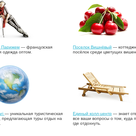
с Парижем
— французская
Поселок Вишнёвый
— коттедж
я одежда оптом.
посёлок среди цветущих вишен
ari
— уникальная туристическая
Единый колл-центр
— знает от
, предлагающая туры отдых на
все ваши вопросы о том, куда 
.
где отдохнуть.