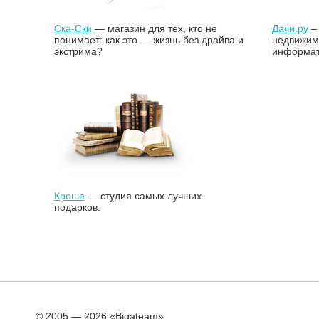
Ска-Cки
— магазин для тех, кто не
Дачи.ру
– 
понимает: как это — жизнь без драйва и
недвижимо
экстрима?
информат
Кроше
— студия самых лучших
подарков.
© 2005 — 2026 «Bigateam»