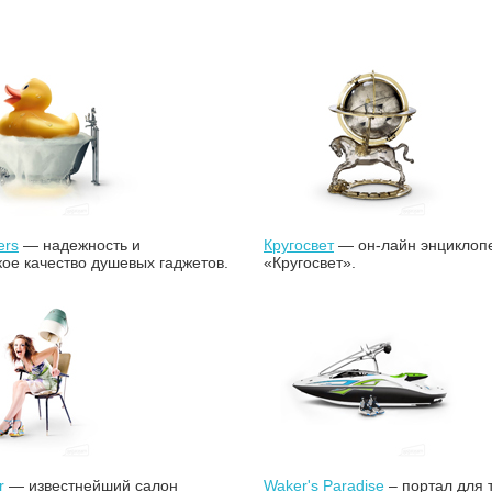
ers
— надежность и
Кругосвет
— он-лайн энциклоп
ое качество душевых гаджетов.
«Кругосвет».
r
— известнейший салон
Waker's Paradise
– портал для т