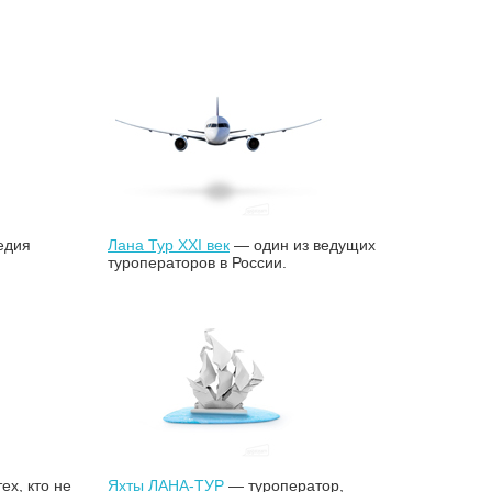
едия
Лана Тур XXI век
— один из ведущих
туроператоров в России.
ех, кто не
Яхты ЛАНА-ТУР
— туроператор,