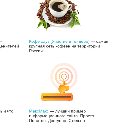
—
Кофе хауз (Участие в тендере)
— самая
ценителей
крупная сеть кофеен на территории
России.
ь и что
МаксМакс
— лучший пример
информационного сайта. Просто.
Понятно. Доступно. Стильно.