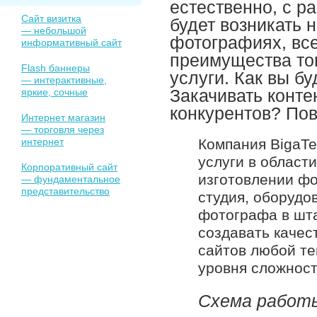
естественно, с р
Сайт визитка
будет возникать 
— небольшой
фотографиях, вс
информативный сайт
преимущества тог
Flash баннеры
услуги. Как вы б
— интерактивные,
Закачивать контен
яркие, сочные
конкурентов? Пов
Интернет магазин
— торговля через
интернет
Компания BigaT
услуги в област
Корпоративный сайт
изготовлении фо
— фундаментальное
представительство
студия, оборудо
фотографа в шта
создавать каче
сайтов любой те
уровня сложност
Схема работ